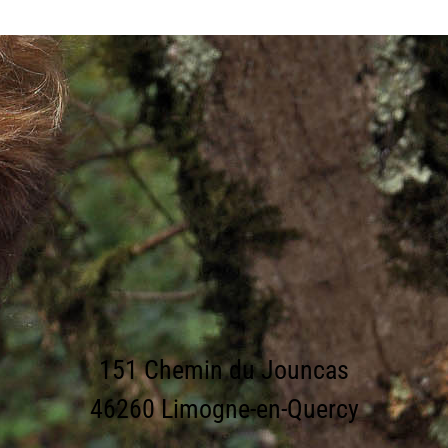
151 Chemin du Jouncas
46260 Limogne-en-Quercy