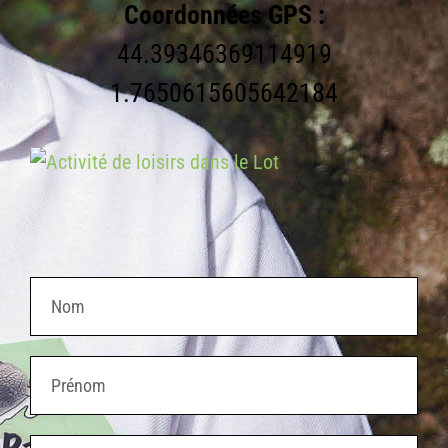
Coordonnées GPS :
44.39346369114919
1.7650615605642184