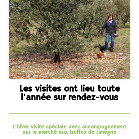
er 
cette 
truffi
ère. 
Nous 
avon
s 
égal
eme
nt 
fait 
la 
Les visites ont lieu toute
dégu
l'année sur rendez-vous
stati
on. 
Une 
expé
L’hiver visite spéciale avec accompagnement
rienc
sur le marché aux truffes de Limogne
e 