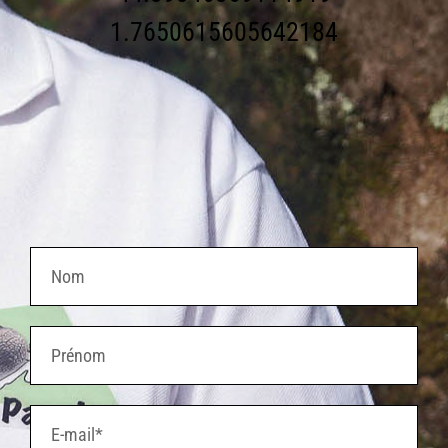
1.7650615605642184