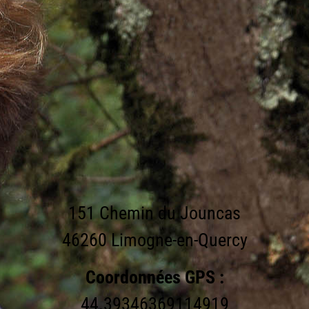
151 Chemin du Jouncas
46260 Limogne-en-Quercy
Coordonnées GPS :
44.39346369114919