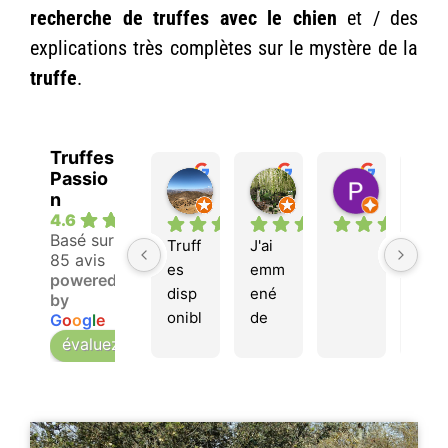
recherche de truffes avec le chien
et / des
explications très complètes sur le mystère de la
truffe
.
Truffes
Passio
Franck J.
Ann L.
Patricia 
n
il y a 7 mois
il y a 10 mois
il y a 11 mo
4.6
Basé sur
Truff
J'ai 
85 avis
es 
emm
powered
disp
ené 
by
onibl
de 
G
o
o
g
l
e
es !!!
nom
évaluez-nous sur
breu
x 
amis 
visit