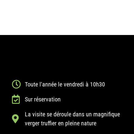
local
e 
formi
dabl
e. 
J'ai 
ador
é à 
chaq
ue 
fois !
Toute l'année le vendredi à 10h30
Sur réservation
La visite se déroule dans un magnifique
verger truffier en pleine nature