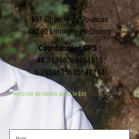
151 Chemin du Jouncas
46260 Limogne-en-Quercy
Coordonnées GPS :
44.39346369114919
1.7650615605642184