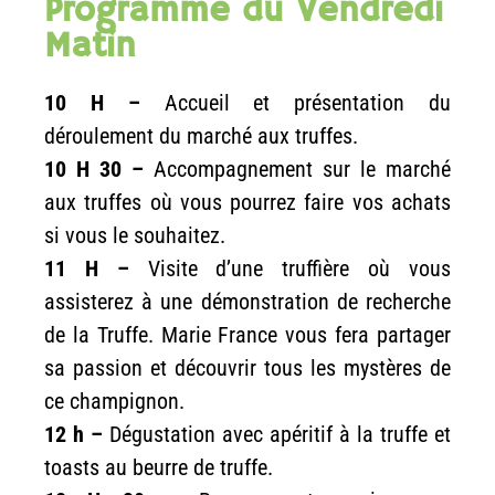
Programme du Vendredi
ation. 
Une 
Matin
expéri
ence 
10 H –
Accueil et présentation du
locale 
déroulement du marché aux truffes.
formid
10 H 30 –
Accompagnement sur le marché
able. 
J'ai 
aux truffes où vous pourrez faire vos achats
adoré 
si vous le souhaitez.
à 
11 H –
Visite d’une truffière où vous
chaqu
assisterez à une démonstration de recherche
e fois !
de la Truffe. Marie France vous fera partager
sa passion et découvrir tous les mystères de
ce champignon.
12 h –
Dégustation avec apéritif à la truffe et
toasts au beurre de truffe.