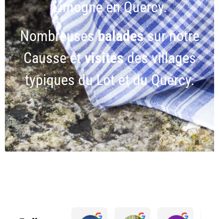
Limogne en Quercy.
Nombreuses
balades
sur notre
Causse et
visites
des villages
typiques du Lot et du Quercy.