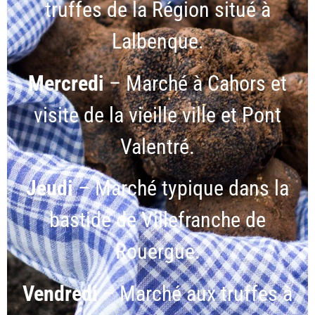
truffes de la Région situé à
Lalbenque.
Mercredi
– Marché à Cahors et
visite de la vieille ville et Pont
Valentré.
Jeudi
– Marché typique dans la
bastide de Villefranche de
Rouergue.
Vendredi
– Marché aux truffes à