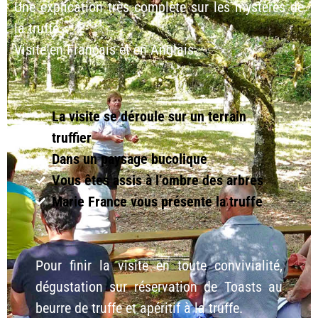
Une explication très complète sur les mystères de
la truffe.
Visite en Français et en Anglais.
La visite se déroule sur un terrain
truffier
Dans un paysage bucolique
Vous êtes assis à l’ombre des arbres
Marie France vous présente la truffe
Pour finir la visite en toute convivialité,
dégustation sur réservation de Toasts au
beurre de truffe et apéritif à la truffe.