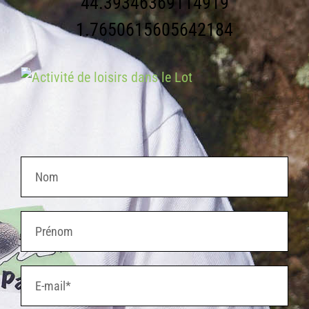
44.39346369114919
1.7650615605642184