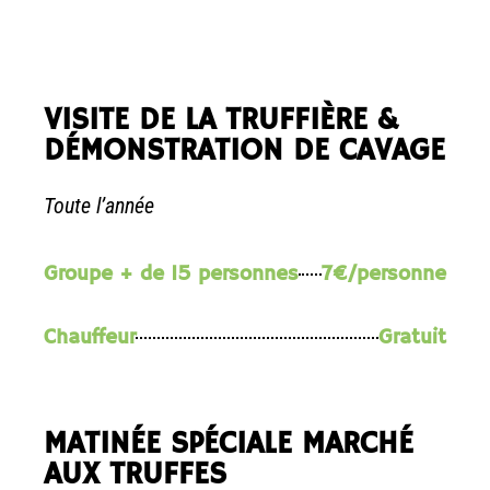
égalem
ent fait 
la 
dégust
VISITE DE LA TRUFFIÈRE &
ation. 
Une 
DÉMONSTRATION DE CAVAGE
expéri
ence 
Toute l’année
locale 
formid
able. 
Groupe + de 15 personnes
7€/personne
J'ai 
adoré 
Chauffeur
Gratuit
à 
chaqu
e fois !
MATINÉE SPÉCIALE MARCHÉ
AUX TRUFFES