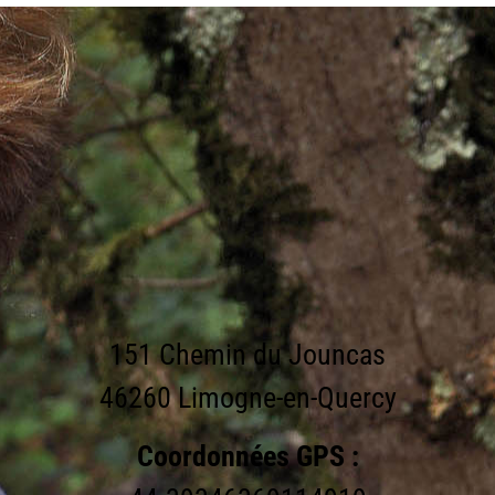
151 Chemin du Jouncas
46260 Limogne-en-Quercy
Coordonnées GPS :