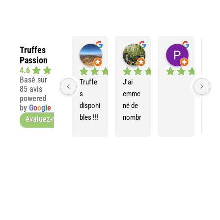
Truffes
Franck J.
Ann L.
Patricia P
Passion
il y a 7 mois
il y a 10 mois
il y a 11 moi
4.6
Basé sur
Truffe
J'ai 
85 avis
s 
emme
powered
disponi
né de 
by
G
o
o
g
l
e
bles !!!
nombr
évaluez-nous sur
eux 
amis 
visiter 
cette 
truffièr
e. 
Nous 
avons 