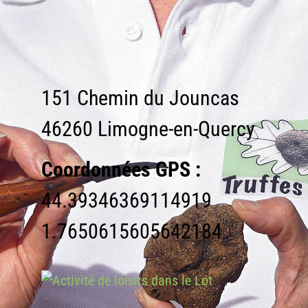
151 Chemin du Jouncas
46260 Limogne-en-Quercy
Coordonnées GPS :
44.39346369114919
1.7650615605642184