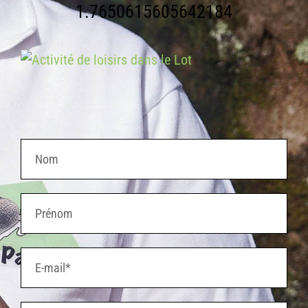
1.7650615605642184