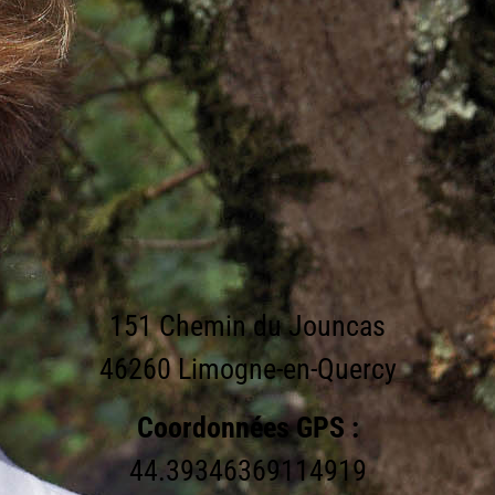
151 Chemin du Jouncas
46260 Limogne-en-Quercy
Coordonnées GPS :
44.39346369114919