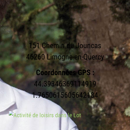
151 Chemin du Jouncas
46260 Limogne-en-Quercy
Coordonnées GPS :
44.39346369114919
1.7650615605642184